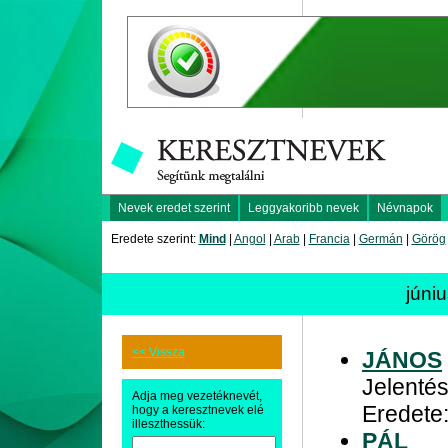
Nevek eredet szerint
Leggyakoribb nevek
Névnapok
Eredete szerint:
Mind
|
Angol
|
Arab
|
Francia
|
Germán
|
Görög
júni
<< Vissza
JÁNOS
Jelentés
Adja meg vezetéknevét,
Eredete:
hogy a keresztnevek elé
illeszthessük:
PÁL