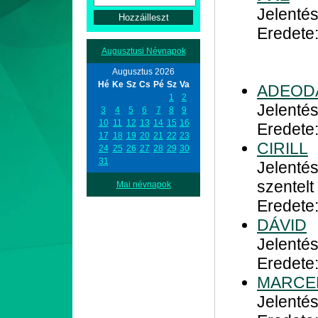
Jelentése
Eredete:
Augusztusi Névnapok
Augusztus 2026
Hé
Ke
Sz
Cs
Pé
Sz
Va
ADEOD
1
2
Jelentés
3
4
5
6
7
8
9
10
11
12
13
14
15
16
Eredete:
17
18
19
20
21
22
23
CIRILL
24
25
26
27
28
29
30
31
Jelentés
szentelt
Mai névnapok
Eredete:
DÁVID
Jelentés
Eredete
MARCE
Jelentés