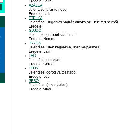
Eredete: Latin
AZÁLEA
Jelentése: a virág neve
Eredete: Latin
ETELKA
Jelentése: Dugonics András alkotta az Etele férfinévből
Eredete:
GUJDÓ
Jelentése: erdőből származó
a
Eredete: Német
JÁNOS
Jelentése: Isten kegyelme, Isten kegyelmes
Eredete: Latin
6
LEÓ
3
Jelentése: oroszlán
0
Eredete: Görög
LEON
Jelentése: görög változatából
Eredete: Leó
SEBŐ
Jelentése: (bizonytalan)
Eredete: vitás