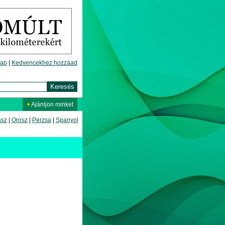
lap
|
Kedvencekhez hozzáad
+
Ajánljon minket
asz
|
Orosz
|
Perzsa
|
Spanyol