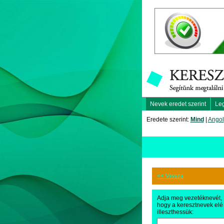
Nevek eredet szerint
Le
Eredete szerint:
Mind
|
Angol
<< Vissza
Adja meg vezetéknevét,
hogy a keresztnevek elé
illeszthessük: