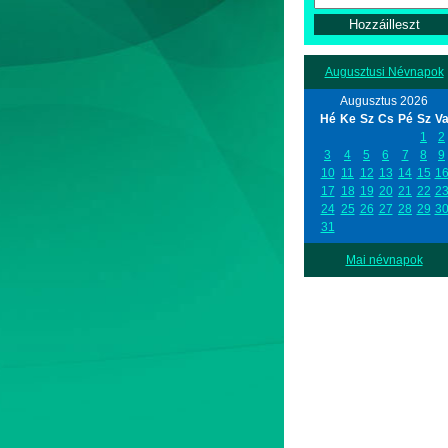
Augusztusi Névnapok
Augusztus 2026
Hé
Ke
Sz
Cs
Pé
Sz
V
1
2
3
4
5
6
7
8
9
10
11
12
13
14
15
1
17
18
19
20
21
22
2
24
25
26
27
28
29
3
31
Mai névnapok