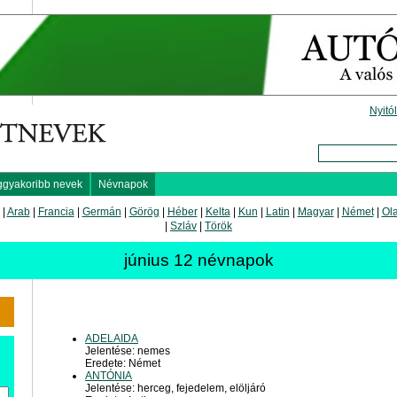
Nyitó
ggyakoribb nevek
Névnapok
|
Arab
|
Francia
|
Germán
|
Görög
|
Héber
|
Kelta
|
Kun
|
Latin
|
Magyar
|
Német
|
Ol
|
Szláv
|
Török
június 12 névnapok
ADELAIDA
Jelentése: nemes
Eredete: Német
ANTÓNIA
Jelentése: herceg, fejedelem, elöljáró