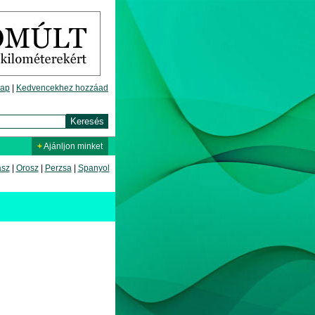
lap
|
Kedvencekhez hozzáad
+
Ajánljon minket
asz
|
Orosz
|
Perzsa
|
Spanyol