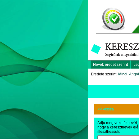
Nevek eredet szerint
Le
Eredete szerint:
Mind
|
Angol
<< Vissza
Adja meg vezetéknevét,
hogy a keresztnevek elé
illeszthessük: