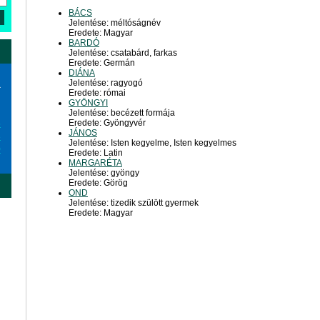
BÁCS
Jelentése: méltóságnév
Eredete: Magyar
BARDÓ
Jelentése: csatabárd, farkas
Eredete: Germán
DIÁNA
Jelentése: ragyogó
a
Eredete: római
GYÖNGYI
Jelentése: becézett formája
Eredete: Gyöngyvér
6
JÁNOS
3
Jelentése: Isten kegyelme, Isten kegyelmes
0
Eredete: Latin
MARGARÉTA
Jelentése: gyöngy
Eredete: Görög
OND
Jelentése: tizedik szülött gyermek
Eredete: Magyar