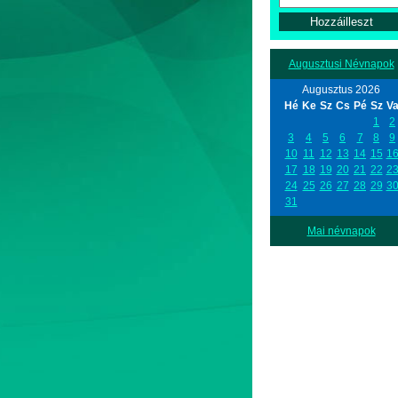
Augusztusi Névnapok
Augusztus 2026
Hé
Ke
Sz
Cs
Pé
Sz
V
1
2
3
4
5
6
7
8
9
10
11
12
13
14
15
1
17
18
19
20
21
22
2
24
25
26
27
28
29
3
31
Mai névnapok