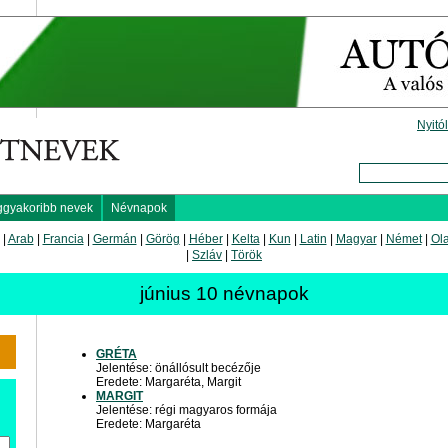
Nyitó
ggyakoribb nevek
Névnapok
|
Arab
|
Francia
|
Germán
|
Görög
|
Héber
|
Kelta
|
Kun
|
Latin
|
Magyar
|
Német
|
Ol
|
Szláv
|
Török
június 10 névnapok
GRÉTA
Jelentése: önállósult becézője
Eredete: Margaréta, Margit
MARGIT
Jelentése: régi magyaros formája
Eredete: Margaréta