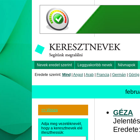
Nevek eredet szerint
Leggyakoribb nevek
Névnapok
Eredete szerint:
Mind
|
Angol
|
Arab
|
Francia
|
Germán
|
Görög
febru
<< Vissza
GÉZA
Jelenté
Adja meg vezetéknevét,
Eredete
hogy a keresztnevek elé
illeszthessük: