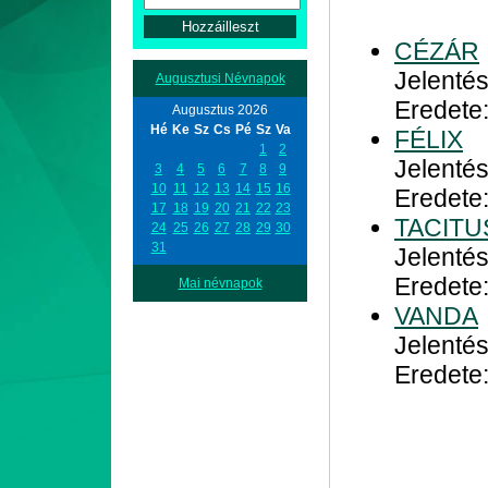
CÉZÁR
Jelentés
Augusztusi Névnapok
Eredete:
Augusztus 2026
Hé
Ke
Sz
Cs
Pé
Sz
Va
FÉLIX
1
2
Jelentés
3
4
5
6
7
8
9
10
11
12
13
14
15
16
Eredete:
17
18
19
20
21
22
23
TACITU
24
25
26
27
28
29
30
31
Jelentés
Eredete:
Mai névnapok
VANDA
Jelenté
Eredete: