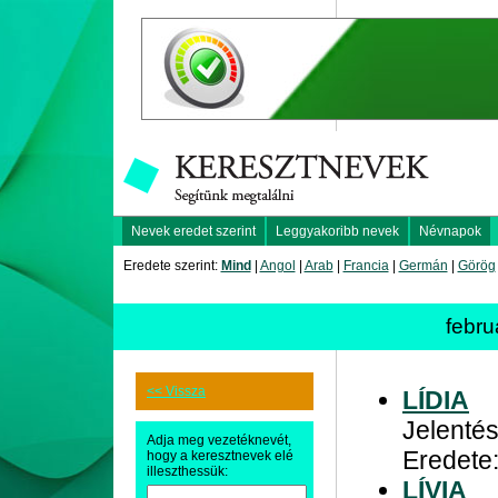
Nevek eredet szerint
Leggyakoribb nevek
Névnapok
Eredete szerint:
Mind
|
Angol
|
Arab
|
Francia
|
Germán
|
Görög
febru
<< Vissza
LÍDIA
Jelentés
Adja meg vezetéknevét,
Eredete
hogy a keresztnevek elé
illeszthessük:
LÍVIA