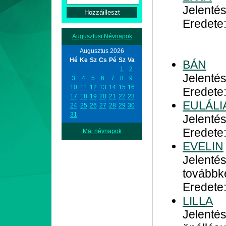
Jelenté
Eredete:
Augusztusi Névnapok
Augusztus 2026
Hé
Ke
Sz
Cs
Pé
Sz
Va
BÁN
1
2
Jelenté
3
4
5
6
7
8
9
10
11
12
13
14
15
16
Eredete
17
18
19
20
21
22
23
EULÁLI
24
25
26
27
28
29
30
31
Jelentés
Eredete
Mai névnapok
EVELIN
Jelentés
továbbk
Eredete
LILLA
Jelentés