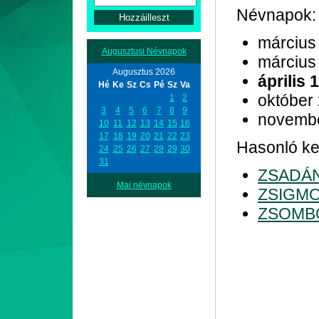
Névnapok:
március
Augusztusi Névnapok
március
Augusztus 2026
április 
Hé
Ke
Sz
Cs
Pé
Sz
Va
október
1
2
3
4
5
6
7
8
9
novemb
10
11
12
13
14
15
16
17
18
19
20
21
22
23
Hasonló kez
24
25
26
27
28
29
30
31
ZSADÁ
Mai névnapok
ZSIGM
ZSOMB