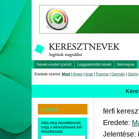
Nevek eredet szerint
Leggyakoribb nevek
Névnapok
Eredete szerint:
Mind
|
Angol
|
Arab
|
Francia
|
Germán
|
Görög
Kere
<< Vissza
férfi keres
Eredete:
M
Adja meg vezetéknevét,
hogy a keresztnevek elé
illeszthessük:
Jelentése: 