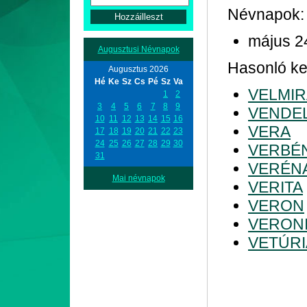
Névnapok:
május 2
Augusztusi Névnapok
Hasonló ke
Augusztus 2026
Hé
Ke
Sz
Cs
Pé
Sz
Va
VELMIR
1
2
3
4
5
6
7
8
9
VENDE
10
11
12
13
14
15
16
VERA
17
18
19
20
21
22
23
24
25
26
27
28
29
30
VERBÉ
31
VERÉN
Mai névnapok
VERITA
VERON
VERON
VETÚRI