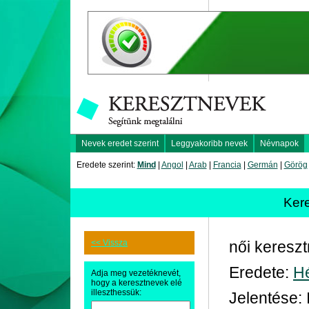
Nevek eredet szerint
Leggyakoribb nevek
Névnapok
Eredete szerint:
Mind
|
Angol
|
Arab
|
Francia
|
Germán
|
Görög
Ker
<< Vissza
női keresz
Eredete:
H
Adja meg vezetéknevét,
hogy a keresztnevek elé
illeszthessük:
Jelentése: