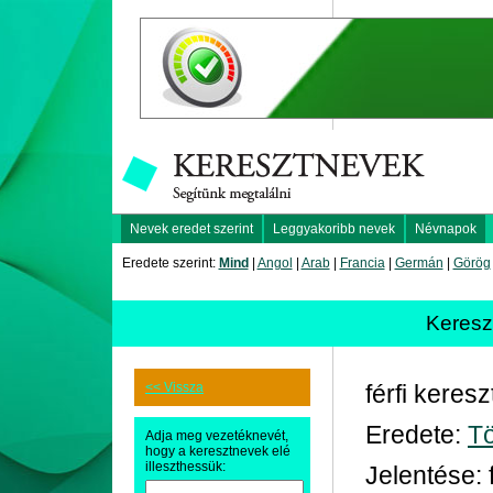
Nevek eredet szerint
Leggyakoribb nevek
Névnapok
Eredete szerint:
Mind
|
Angol
|
Arab
|
Francia
|
Germán
|
Görög
Keres
<< Vissza
férfi keres
Eredete:
T
Adja meg vezetéknevét,
hogy a keresztnevek elé
illeszthessük:
Jelentése: