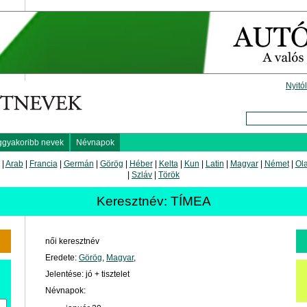
Nyitó
ggyakoribb nevek
Névnapok
|
Arab
|
Francia
|
Germán
|
Görög
|
Héber
|
Kelta
|
Kun
|
Latin
|
Magyar
|
Német
|
Ol
|
Szláv
|
Török
Keresztnév: TÍMEA
női keresztnév
Eredete:
Görög
,
Magyar
,
Jelentése: jó + tisztelet
Névnapok: