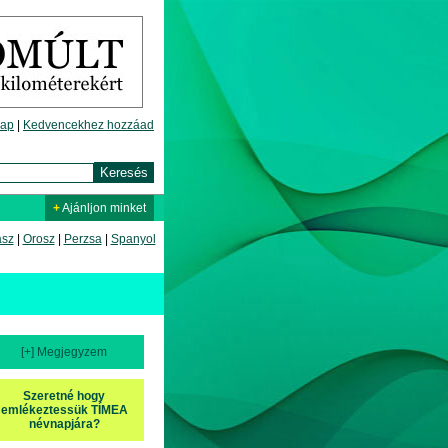
lap
|
Kedvencekhez hozzáad
+
Ajánljon minket
asz
|
Orosz
|
Perzsa
|
Spanyol
[+] Megjegyzem
Szeretné hogy
emlékeztessük TÍMEA
névnapjára?