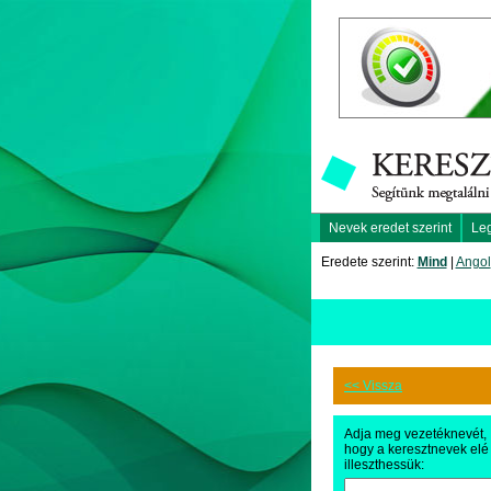
Nevek eredet szerint
Le
Eredete szerint:
Mind
|
Angol
<< Vissza
Adja meg vezetéknevét,
hogy a keresztnevek elé
illeszthessük: