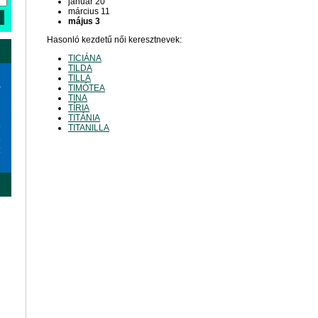
január 20
március 11
május 3
Hasonló kezdetű női keresztnevek:
TICIÁNA
TILDA
TILLA
a
TIMÓTEA
TINA
TÍRIA
TITÁNIA
6
TITANILLA
3
0