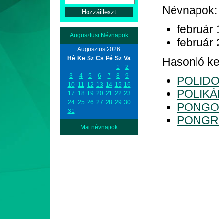
Névnapok:
február 
Augusztusi Névnapok
február 
Augusztus 2026
Hé
Ke
Sz
Cs
Pé
Sz
Va
Hasonló kez
1
2
3
4
5
6
7
8
9
POLID
10
11
12
13
14
15
16
POLIKÁ
17
18
19
20
21
22
23
24
25
26
27
28
29
30
PONGO
31
PONGR
Mai névnapok