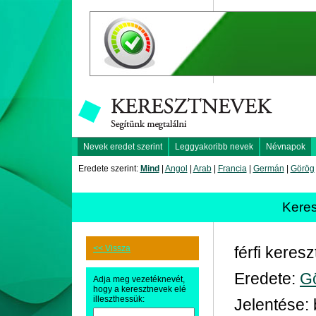
Nevek eredet szerint
Leggyakoribb nevek
Névnapok
Eredete szerint:
Mind
|
Angol
|
Arab
|
Francia
|
Germán
|
Görög
Kere
<< Vissza
férfi keres
Eredete:
G
Adja meg vezetéknevét,
hogy a keresztnevek elé
illeszthessük:
Jelentése: 