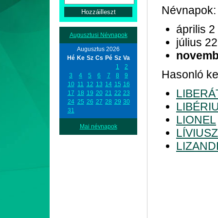
Névnapok:
április 2
Augusztusi Névnapok
július 22
Augusztus 2026
novemb
Hé
Ke
Sz
Cs
Pé
Sz
Va
1
2
Hasonló kez
3
4
5
6
7
8
9
10
11
12
13
14
15
16
LIBERÁ
17
18
19
20
21
22
23
24
25
26
27
28
29
30
LIBÉRI
31
LIONEL
Mai névnapok
LÍVIUSZ
LIZAND