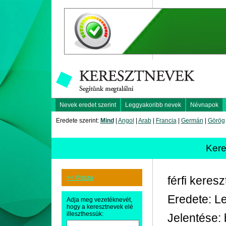
Nevek eredet szerint
Leggyakoribb nevek
Névnapok
Eredete szerint:
Mind
|
Angol
|
Arab
|
Francia
|
Germán
|
Görög
Kere
<< Vissza
férfi keres
Eredete: L
Adja meg vezetéknevét,
hogy a keresztnevek elé
illeszthessük:
Jelentése: 