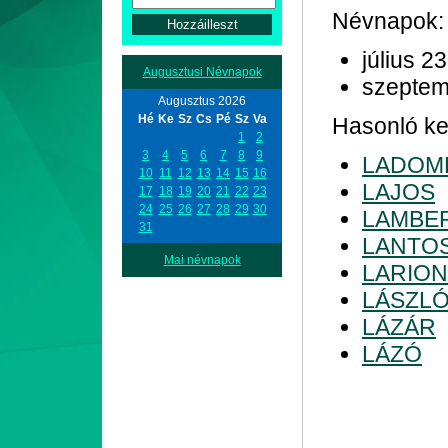
Névnapok:
július 23
Augusztusi Névnapok
szeptem
Augusztus 2026
Hé
Ke
Sz
Cs
Pé
Sz
Va
Hasonló kez
1
2
3
4
5
6
7
8
9
LADOM
10
11
12
13
14
15
16
LAJOS
17
18
19
20
21
22
23
24
25
26
27
28
29
30
LAMBE
31
LANTO
Mai névnapok
LARION
LÁSZL
LÁZÁR
LÁZÓ