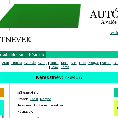
Nyitó
ggyakoribb nevek
Névnapok
|
Arab
|
Francia
|
Germán
|
Görög
|
Héber
|
Kelta
|
Kun
|
Latin
|
Magyar
|
Német
|
Ol
|
Szláv
|
Török
Keresztnév: KÁMEA
női keresztnév
Eredete:
Olasz
,
Magyar
,
Jelentése: domborúan vésett kő
Névnapok: