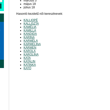
március 3
május 18
július 18
Hasonló kezdetű női keresztnevek:
KALLIOPÉ
KALLISZTA
KAMÉLIA
a
KAMILLA
KANDIDA
KARINA
KARMÉLA
6
KARMELINA
3
KÁRMEN
KAROLA
0
KAROLINA
KATA
KATALIN
KATINKA
KATÓ