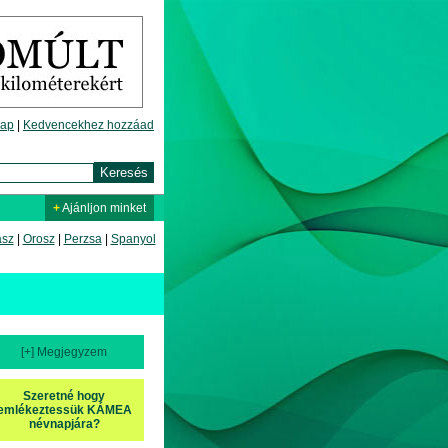
lap
|
Kedvencekhez hozzáad
+
Ajánljon minket
asz
|
Orosz
|
Perzsa
|
Spanyol
[+] Megjegyzem
Szeretné hogy
emlékeztessük KÁMEA
névnapjára?