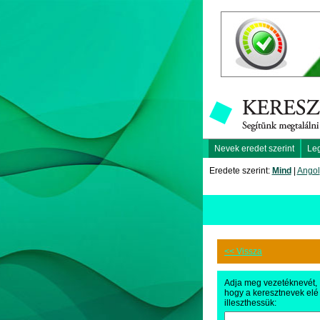
Nevek eredet szerint
Le
Eredete szerint:
Mind
|
Angol
<< Vissza
Adja meg vezetéknevét,
hogy a keresztnevek elé
illeszthessük: