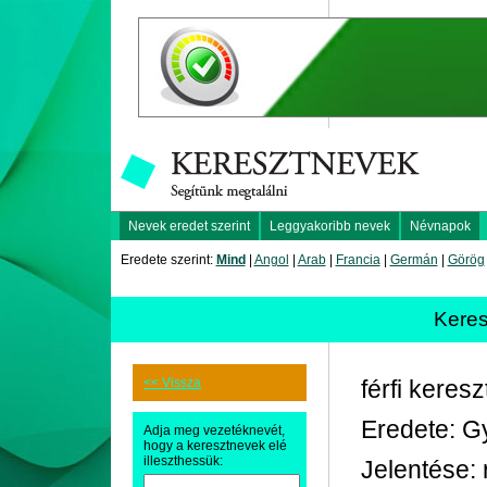
Nevek eredet szerint
Leggyakoribb nevek
Névnapok
Eredete szerint:
Mind
|
Angol
|
Arab
|
Francia
|
Germán
|
Görög
Kere
<< Vissza
férfi keres
Eredete: G
Adja meg vezetéknevét,
hogy a keresztnevek elé
illeszthessük:
Jelentése: