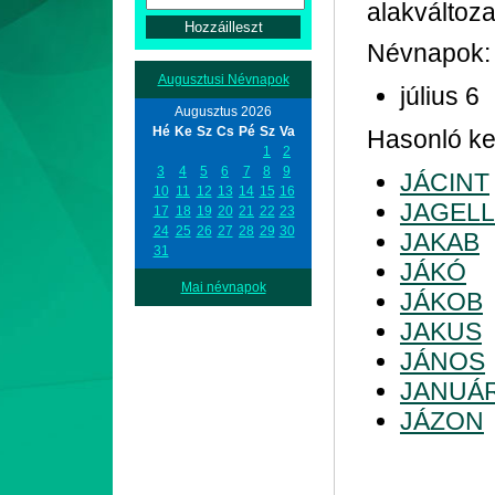
alakváltoza
Névnapok:
Augusztusi Névnapok
július 6
Augusztus 2026
Hé
Ke
Sz
Cs
Pé
Sz
Va
Hasonló kez
1
2
3
4
5
6
7
8
9
JÁCINT
10
11
12
13
14
15
16
JAGEL
17
18
19
20
21
22
23
24
25
26
27
28
29
30
JAKAB
31
JÁKÓ
Mai névnapok
JÁKOB
JAKUS
JÁNOS
JANUÁ
JÁZON