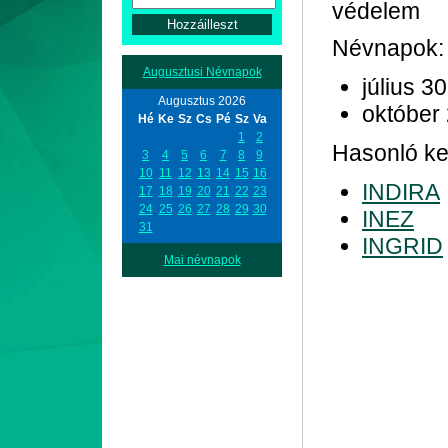
védelem
Névnapok:
Augusztusi Névnapok
július 30
Augusztus 2026
október
Hé
Ke
Sz
Cs
Pé
Sz
Va
1
2
Hasonló ke
3
4
5
6
7
8
9
10
11
12
13
14
15
16
INDIRA
17
18
19
20
21
22
23
24
25
26
27
28
29
30
INEZ
31
INGRID
Mai névnapok