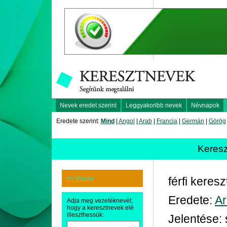
Nevek eredet szerint
Leggyakoribb nevek
Névnapok
Eredete szerint:
Mind
|
Angol
|
Arab
|
Francia
|
Germán
|
Görög
Keres
<< Vissza
férfi keres
Eredete:
A
Adja meg vezetéknevét,
hogy a keresztnevek elé
illeszthessük:
Jelentése: