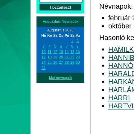
Névnapok:
február 
Augusztusi Névnapok
október
Augusztus 2026
Hé
Ke
Sz
Cs
Pé
Sz
Va
Hasonló kez
1
2
3
4
5
6
7
8
9
HAMIL
10
11
12
13
14
15
16
HANNI
17
18
19
20
21
22
23
24
25
26
27
28
29
30
HANNÓ
31
HARAL
Mai névnapok
HARKÁ
HARLÁ
HARRI
HARTV