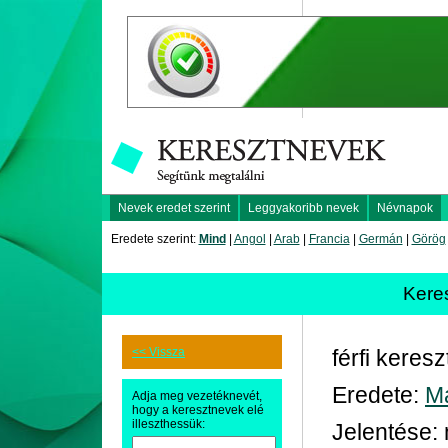
Nevek eredet szerint
Leggyakoribb nevek
Névnapok
Eredete szerint:
Mind
|
Angol
|
Arab
|
Francia
|
Germán
|
Görög
Kere
<< Vissza
férfi keres
Eredete:
M
Adja meg vezetéknevét,
hogy a keresztnevek elé
illeszthessük:
Jelentése: