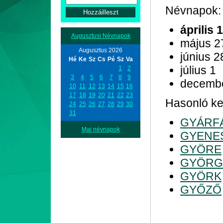
Névnapok:
április 
Augusztusi Névnapok
május 2
Augusztus 2026
június 2
Hé
Ke
Sz
Cs
Pé
Sz
Va
július 1
1
2
3
4
5
6
7
8
9
decemb
10
11
12
13
14
15
16
17
18
19
20
21
22
23
Hasonló kez
24
25
26
27
28
29
30
31
GYÁRF
Mai névnapok
GYENE
GYÖRE
GYÖRG
GYÖRK
GYŐZŐ