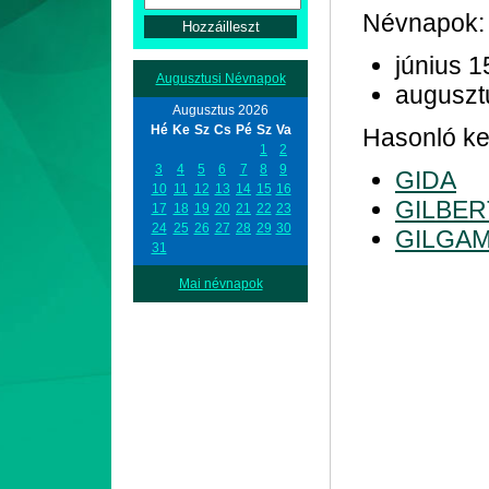
Névnapok:
június 1
Augusztusi Névnapok
auguszt
Augusztus 2026
Hé
Ke
Sz
Cs
Pé
Sz
Va
Hasonló kez
1
2
3
4
5
6
7
8
9
GIDA
10
11
12
13
14
15
16
GILBER
17
18
19
20
21
22
23
24
25
26
27
28
29
30
GILGA
31
Mai névnapok