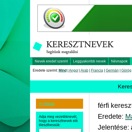
Nevek eredet szerint
Leggyakoribb nevek
Névnapok
Eredete szerint:
Mind
|
Angol
|
Arab
|
Francia
|
Germán
|
Görög
Kere
<< Vissza
férfi keres
Eredete:
M
Adja meg vezetéknevét,
hogy a keresztnevek elé
illeszthessük:
Jelentése: