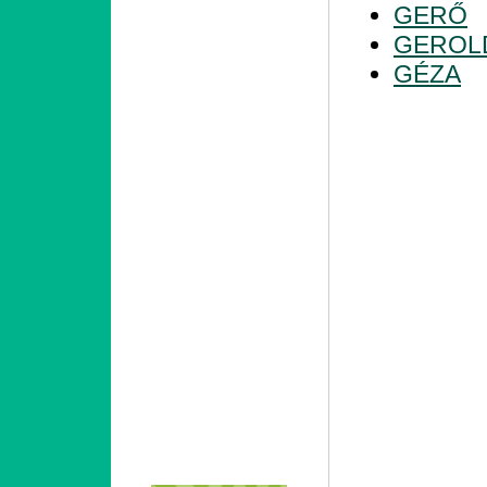
GERŐ
GEROL
GÉZA