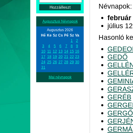
Névnapok:
február
Augusztusi Névnapok
július 12
Augusztus 2026
Hé
Ke
Sz
Cs
Pé
Sz
Va
Hasonló kez
1
2
3
4
5
6
7
8
9
GEDEO
10
11
12
13
14
15
16
GEDŐ
17
18
19
20
21
22
23
24
25
26
27
28
29
30
GELLÉ
31
GELLÉ
Mai névnapok
GEMINI
GERAS
GERÉB
GERGE
GERGŐ
GERJÉ
GERMÁ