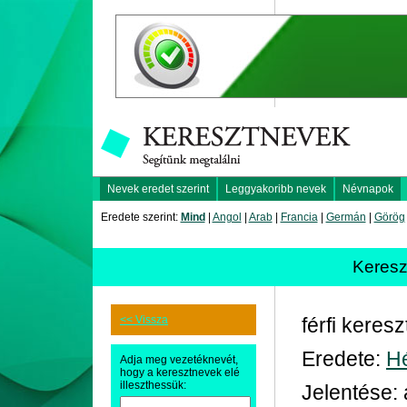
Nevek eredet szerint
Leggyakoribb nevek
Névnapok
Eredete szerint:
Mind
|
Angol
|
Arab
|
Francia
|
Germán
|
Görög
Keres
<< Vissza
férfi keres
Eredete:
H
Adja meg vezetéknevét,
hogy a keresztnevek elé
illeszthessük:
Jelentése: