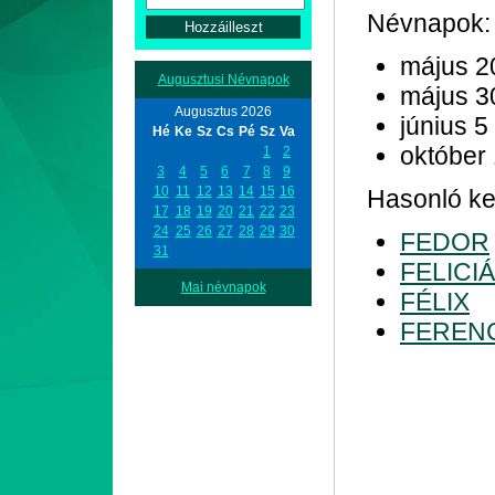
Névnapok:
május 2
Augusztusi Névnapok
május 3
Augusztus 2026
június 5
Hé
Ke
Sz
Cs
Pé
Sz
Va
október
1
2
3
4
5
6
7
8
9
10
11
12
13
14
15
16
Hasonló kez
17
18
19
20
21
22
23
24
25
26
27
28
29
30
FEDOR
31
FELICI
Mai névnapok
FÉLIX
FEREN