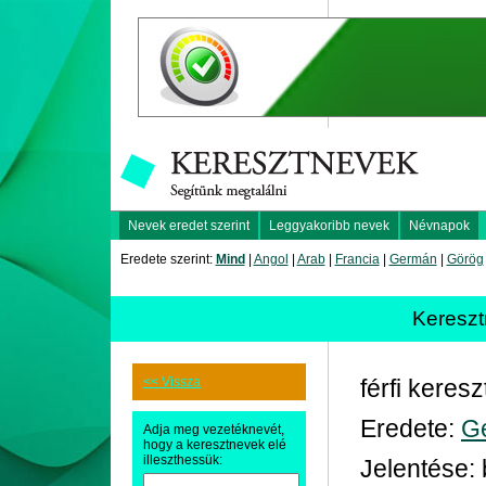
Nevek eredet szerint
Leggyakoribb nevek
Névnapok
Eredete szerint:
Mind
|
Angol
|
Arab
|
Francia
|
Germán
|
Görög
Keresz
<< Vissza
férfi keres
Eredete:
G
Adja meg vezetéknevét,
hogy a keresztnevek elé
illeszthessük:
Jelentése: