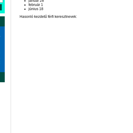
január 28
február 1
június 18
Hasonló kezdetű férfi keresztnevek:
a
6
3
0