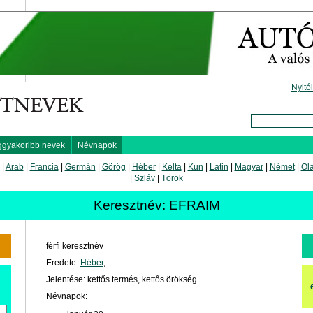
Nyitó
ggyakoribb nevek
Névnapok
|
Arab
|
Francia
|
Germán
|
Görög
|
Héber
|
Kelta
|
Kun
|
Latin
|
Magyar
|
Német
|
Ol
|
Szláv
|
Török
Keresztnév: EFRAIM
férfi keresztnév
Eredete:
Héber
,
Jelentése: kettős termés, kettős örökség
Névnapok: