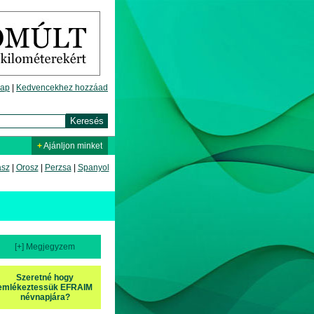
lap
|
Kedvencekhez hozzáad
+
Ajánljon minket
asz
|
Orosz
|
Perzsa
|
Spanyol
[+] Megjegyzem
Szeretné hogy
emlékeztessük EFRAIM
névnapjára?