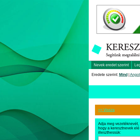
Nevek eredet szerint
Le
Eredete szerint:
Mind
|
Angol
<< Vissza
Adja meg vezetéknevét,
hogy a keresztnevek elé
illeszthessük: