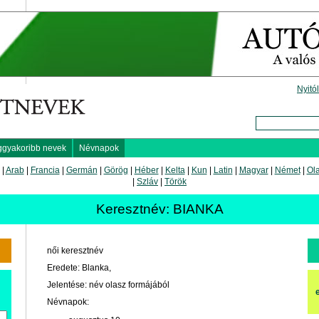
Nyitó
ggyakoribb nevek
Névnapok
|
Arab
|
Francia
|
Germán
|
Görög
|
Héber
|
Kelta
|
Kun
|
Latin
|
Magyar
|
Német
|
Ol
|
Szláv
|
Török
Keresztnév: BIANKA
női keresztnév
Eredete: Blanka,
Jelentése: név olasz formájából
Névnapok: