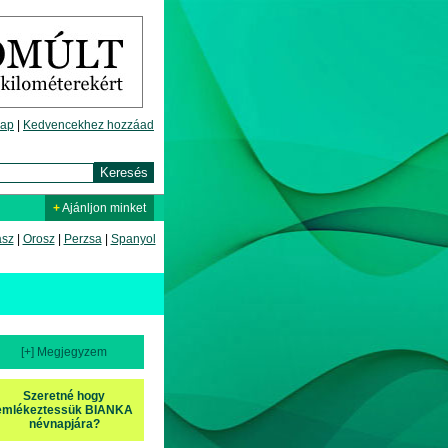
lap
|
Kedvencekhez hozzáad
+
Ajánljon minket
asz
|
Orosz
|
Perzsa
|
Spanyol
[+] Megjegyzem
Szeretné hogy
emlékeztessük BIANKA
névnapjára?