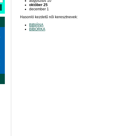
augusztus 10
október 25
december 1
Hasonló kezdetű női keresztnevek:
BIBIÁNA
BÍBORKA
a
6
3
0