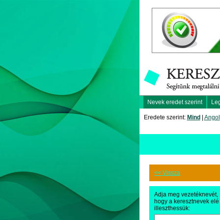
Nevek eredet szerint
Le
Eredete szerint:
Mind
|
Angol
<< Vissza
Adja meg vezetéknevét,
hogy a keresztnevek elé
illeszthessük: