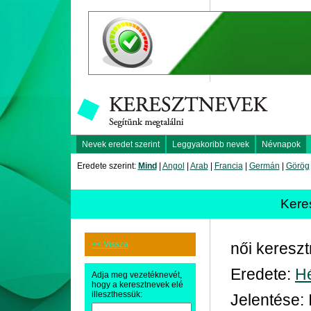
Nevek eredet szerint
Leggyakoribb nevek
Névnapok
Eredete szerint:
Mind
|
Angol
|
Arab
|
Francia
|
Germán
|
Görög
Kere
<< Vissza
női keresz
Eredete:
H
Adja meg vezetéknevét,
hogy a keresztnevek elé
illeszthessük:
Jelentése: 