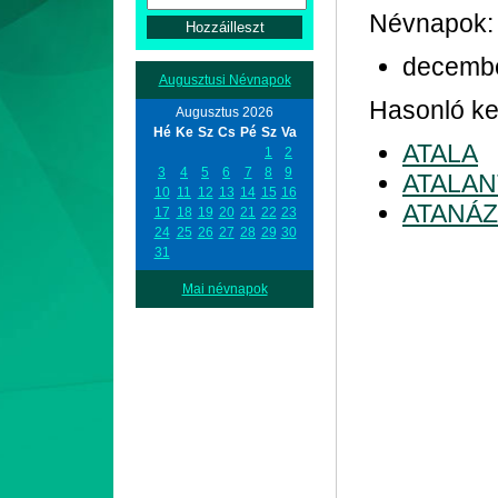
Névnapok:
decemb
Augusztusi Névnapok
Hasonló ke
Augusztus 2026
Hé
Ke
Sz
Cs
Pé
Sz
Va
ATALA
1
2
3
4
5
6
7
8
9
ATALAN
10
11
12
13
14
15
16
ATANÁZ
17
18
19
20
21
22
23
24
25
26
27
28
29
30
31
Mai névnapok