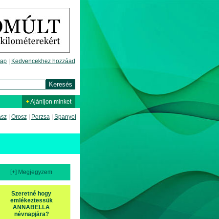
lap
|
Kedvencekhez hozzáad
+
Ajánljon minket
asz
|
Orosz
|
Perzsa
|
Spanyol
[+] Megjegyzem
Szeretné hogy
emlékeztessük
ANNABELLA
névnapjára?