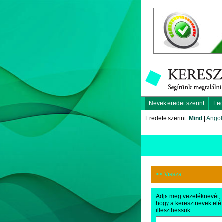
Nevek eredet szerint
Le
Eredete szerint:
Mind
|
Angol
<< Vissza
Adja meg vezetéknevét,
hogy a keresztnevek elé
illeszthessük: