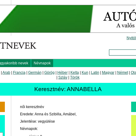
Nyitó
ggyakoribb nevek
Névnapok
|
Arab
|
Francia
|
Germán
|
Görög
|
Héber
|
Kelta
|
Kun
|
Latin
|
Magyar
|
Német
|
Ol
|
Szláv
|
Török
Keresztnév: ANNABELLA
női keresztnév
Eredete: Anna és Szibilla, Amábel,
Jelentése: vegyülése
Névnapok: