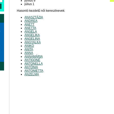
június 9
július 1
Hasonló kezdetű női keresztnevek:
ANASZTÁZIA
ANDREA
ANETT
ANETTA
a
ANGÉLA
ANGELIKA
ANGELINA
ANGYALKA
6
ANIKÓ
3
ANITA
ANNA
0
ANNAMÁRIA
ANTIGONÉ
ANTONELLA
ANTÓNIA
ANTONIETTA
ANZELMA