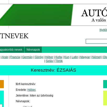
Nyitó
ggyakoribb nevek
Névnapok
|
Arab
|
Francia
|
Germán
|
Görög
|
Héber
|
Kelta
|
Kun
|
Latin
|
Magyar
|
Német
|
Ol
|
Szláv
|
Török
Keresztnév: ÉZSAIÁS
férfi keresztnév
Eredete:
Héber
,
Jelentése: Isten az üdvösség
Névnapok: