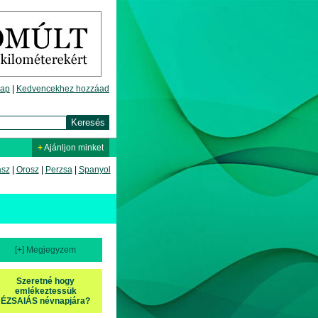
lap
|
Kedvencekhez hozzáad
+
Ajánljon minket
asz
|
Orosz
|
Perzsa
|
Spanyol
[+] Megjegyzem
Szeretné hogy
emlékeztessük
ÉZSAIÁS névnapjára?