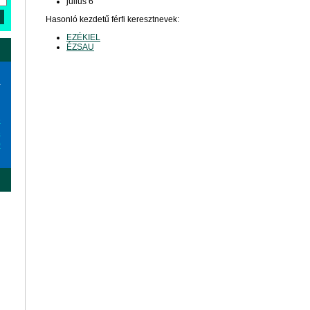
július 6
Hasonló kezdetű férfi keresztnevek:
EZÉKIEL
ÉZSAU
a
6
3
0