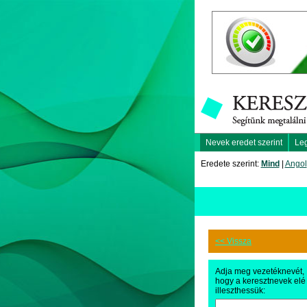
Nevek eredet szerint
Le
Eredete szerint:
Mind
|
Angol
<< Vissza
Adja meg vezetéknevét,
hogy a keresztnevek elé
illeszthessük: