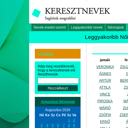
Nevek eredet szerint
Leggyakoribb nevek
Névnapok
Leggyakoribb Női
<< Vissza
január
fe
Adja meg vezetéknevét,
VERONIKA
ZSU
hogy a keresztnevek elé
ÁGNES
illeszthessük:
ARTÚR
BER
ATTILA
Z
VINCE
PIROSKA
M
Augusztusi Névnapok
MÁRIÓ
ZU
Augusztus 2026
ZSÓFIA
ZSE
Hé
Ke
Sz
Cs
Pé
Sz
Va
1
2
ERNŐ
3
4
5
6
7
8
9