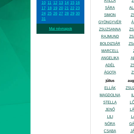
ATILLA
10
11
12
13
14
15
16
SÁRA
A
17
18
19
20
21
22
23
24
25
26
27
28
29
30
SIMON
Z
31
GYÖNGYVÉR
Á
Mai névnapok
ZSUZSANNA
Z
RAJMUND
ZS
BOLDIZSÁR
ZS
MARCELL
ANGELIKA
A
ADÉL
Z
ÁGOTA
Z
július
aug
ELLÁK
ZSU
MAGDOLNA
I
STELLA
L
JENŐ
L
LILI
L
NÓRA
G
CSABA
J