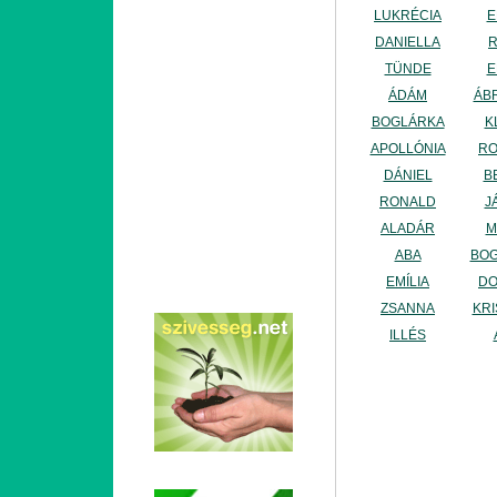
LUKRÉCIA
E
DANIELLA
TÜNDE
E
ÁDÁM
ÁB
BOGLÁRKA
K
APOLLÓNIA
RO
DÁNIEL
B
RONALD
J
ALADÁR
M
ABA
BO
EMÍLIA
DO
ZSANNA
KRI
ILLÉS