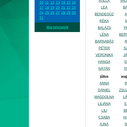
ATILLA
VAL
10
11
12
13
14
15
16
LEA
B
17
18
19
20
21
22
23
24
25
26
27
28
29
30
BENDEGÚZ
A
31
RÉKA
Mai névnapok
BALÁZS
P
LÉNA
BER
BARNABÁS
PÉTER
S
VERONIKA
J
HANGA
D
NÁTÁN
T
július
aug
ANNA
DÁNIEL
ZSU
MAGDOLNA
L
LILIÁNA
E
LILI
B
CSABA
H
AJNA