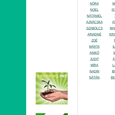
NÓRA
M
NOEL
I
NÁTÁNIEL
AJNÁCSKA
A
SZABOLCS
MA
ARIADNÉ
KRI
ZOÉ
MÁRTA
I
ANIKÓ
JUDIT
Á
MÍRA
L
NADIN
I
NÁTÁN
BE