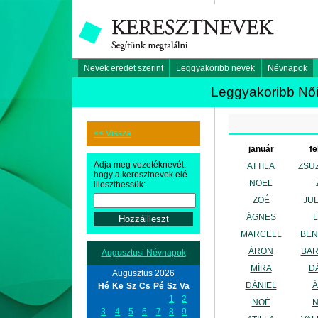
Nevek eredet szerint
Leggyakoribb nevek
Névnapok
Leggyakoribb Női
<< Vissza
január
fe
Adja meg vezetéknevét,
ATTILA
ZSU
hogy a keresztnevek elé
NOEL
illeszthessük:
ZOÉ
JU
ÁGNES
L
MARCELL
BE
ÁRON
BA
Augusztusi Névnapok
MÍRA
D
Augusztus 2026
DÁNIEL
Hé
Ke
Sz
Cs
Pé
Sz
Va
1
2
NOÉ
3
4
5
6
7
8
9