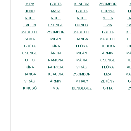
MÍRA
GRÉTA
KLAUDIA
ZSOMBOR
JENŐ
MAJA
GRÉTA
DORINA
F
NOEL
NOEL
NOEL
MILLA
H
EVELIN
CSENGE
HUNOR
LÍVIA
KA
MARCELL
ZSOMBOR
MARCELL
GRÉTA
KL
SOMA
MILÁN
HANGA
MARCELL
D
GRÉTA
KÍRA
FLÓRA
REBEKA
O
CSENGE
ÁRON
MILÁN
ÁRMIN
M
OTTÓ
RAMÓNA
MÁRIA
CSENGE
R
KÍRA
PATRÍCIA
VIRÁG
FLÓRA
A
HANGA
KLAUDIA
ZSOMBOR
LIZA
MA
VIRÁG
ÁRMIN
MIHÁLY
ZÉTÉNY
G
KINCSŐ
MIA
BENDEGÚZ
GITTA
Z