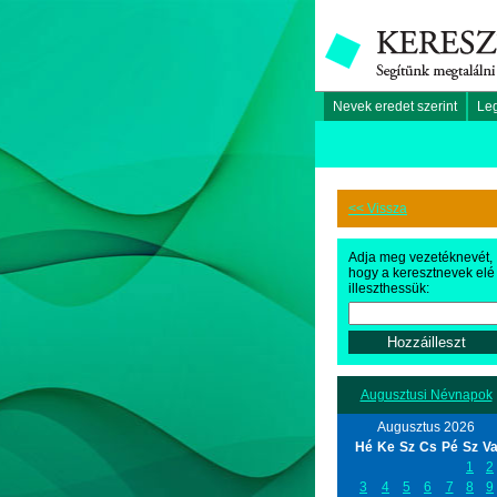
Nevek eredet szerint
Le
<< Vissza
Adja meg vezetéknevét,
hogy a keresztnevek elé
illeszthessük:
Augusztusi Névnapok
Augusztus 2026
Hé
Ke
Sz
Cs
Pé
Sz
V
1
2
3
4
5
6
7
8
9