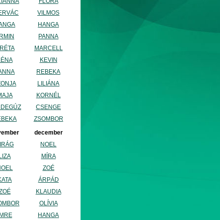
LIANNA
FLÓRA
ERVÁC
VILMOS
ANGA
HANGA
RMIN
PANNA
RÉTA
MARCELL
LÉNA
KEVIN
ANNA
REBEKA
ZONJA
LILIÁNA
MAJA
KORNÉL
NDEGÚZ
CSENGE
EBEKA
ZSOMBOR
vember
december
IRÁG
NOEL
LIZA
MÍRA
NOEL
ZOÉ
KATA
ÁRPÁD
ZOÉ
KLAUDIA
OMBOR
OLÍVIA
IMRE
HANGA