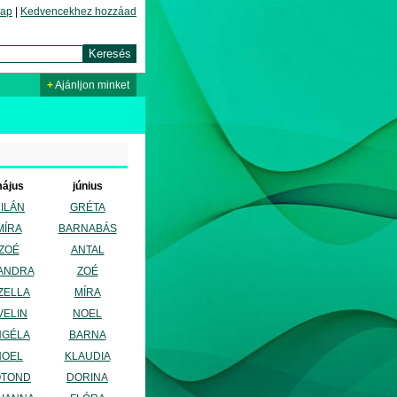
lap
|
Kedvencekhez hozzáad
+
Ajánljon minket
ájus
június
ILÁN
GRÉTA
MÍRA
BARNABÁS
ZOÉ
ANTAL
ANDRA
ZOÉ
ZELLA
MÍRA
VELIN
NOEL
NGÉLA
BARNA
NOEL
KLAUDIA
OTOND
DORINA