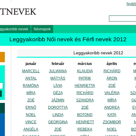
Nyitó
ggyakoribb nevek
Névnapok
Leggyakoribb Női nevek és Férfi nevek 2012
Leggyakoribb nevek 2012
január
február
március
április
m
MARCELL
JULIANNA
KLAUDIA
RICHÁRD
M
ANTAL
MÁTYÁS
PATRIK
ÁRON
RAMÓNA
LÍVIA
HENRIETTA
ZOÉ
MÍRA
GÉZA
RICHÁRD
VALÉRIA
SZ
ZOÉ
JÁZMIN
SZANDRA
MÍRA
GI
ERNŐ
DOROTTYA
ZOÉ
ANDREA
E
NOEL
LINDA
BOTOND
KATA
A
VINCE
GEORGINA
HENRIETT
ZSOMBOR
a
ANGÉLA
ZOÉ
REBEKA
NOEL
B