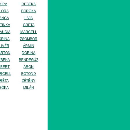
MÍRA
REBEKA
LÓRA
BORÓKA
ANGA
LÍVIA
TINKA
GRÉTA
AUDIA
MARCELL
ORINA
ZSOMBOR
LIVÉR
ÁRMIN
ÁRTON
DORINA
EBEKA
BENDEGÚZ
LBERT
ÁRON
RCELL
BOTOND
RÉTA
ZÉTÉNY
SÓKA
MILÁN