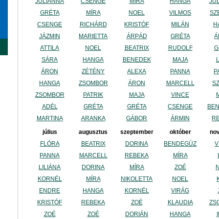
JULIANNA
CSENGE
MÍRA
HANGA
JU
6
GRÉTA
MÍRA
NOEL
VILMOS
SZ
3
0
CSENGE
RICHÁRD
KRISTÓF
MILÁN
H
JÁZMIN
MARIETTA
ÁRPÁD
GRÉTA
Á
ATTILA
NOEL
BEATRIX
RUDOLF
G
SÁRA
HANGA
BENEDEK
MAJA
ÁRON
ZÉTÉNY
ALEXA
PANNA
P
HANGA
ZSOMBOR
ÁRON
MARCELL
S
ZSOMBOR
PATRIK
MAJA
VINCE
ADÉL
GRÉTA
GRÉTA
CSENGE
BE
MARTINA
ARANKA
GÁBOR
ÁRMIN
R
július
augusztus
szeptember
október
no
FLÓRA
BEATRIX
DORINA
BENDEGÚZ
V
PANNA
MARCELL
REBEKA
MÍRA
LILIÁNA
DORINA
MÍRA
ZOÉ
KORNÉL
MÍRA
NIKOLETTA
NOEL
ENDRE
HANGA
KORNÉL
VIRÁG
KRISTÓF
REBEKA
ZOÉ
KLAUDIA
ZS
ZOÉ
ZOÉ
DORIÁN
HANGA