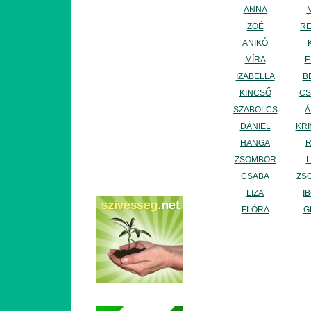
ANNA
ZOÉ
R
ANIKÓ
MÍRA
E
IZABELLA
B
KINCSŐ
CS
SZABOLCS
Á
DÁNIEL
KRI
HANGA
ZSOMBOR
CSABA
ZS
LIZA
I
FLÓRA
G