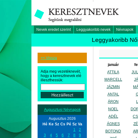
Nevek eredet szerint
Leggyakoribb nevek
Névnapok
Leggyakoribb Női
<< Vissza
január
fe
Adja meg vezetéknevét,
ATTILA
JU
hogy a keresztnevek elé
MARCELL
J
illeszthessük:
JÁZMIN
M
ANTAL
ÁRON
L
NOEL
DO
Augusztusi Névnapok
ADÉL
CS
Augusztus 2026
ÁGNES
Z
Hé
Ke
Sz
Cs
Pé
Sz
Va
1
2
BOTOND
A
3
4
5
6
7
8
9