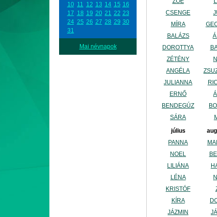
ZOÉ
L
10
11
12
13
14
15
16
CSENGE
J
17
18
19
20
21
22
23
24
25
26
27
28
29
30
MÍRA
GE
31
BALÁZS
Á
Mai névnapok
DOROTTYA
B
ZÉTÉNY
ANGÉLA
ZSU
JULIANNA
RI
ERNŐ
BENDEGÚZ
BO
SÁRA
július
aug
PANNA
MA
NOEL
BE
LILIÁNA
H
LÉNA
KRISTÓF
KÍRA
D
JÁZMIN
J