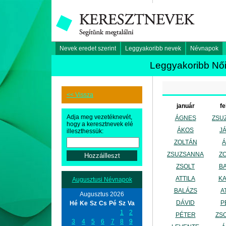
Nevek eredet szerint
Leggyakoribb nevek
Névnapok
Leggyakoribb Női
<< Vissza
január
fe
Adja meg vezetéknevét,
ÁGNES
ZSU
hogy a keresztnevek elé
ÁKOS
J
illeszthessük:
ZOLTÁN
ZSUZSANNA
Z
ZSOLT
B
ATTILA
KA
Augusztusi Névnapok
BALÁZS
A
Augusztus 2026
DÁVID
P
Hé
Ke
Sz
Cs
Pé
Sz
Va
1
2
PÉTER
ZS
3
4
5
6
7
8
9