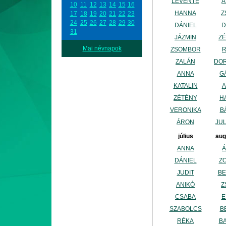
LEVENTE
Á
10
11
12
13
14
15
16
HANNA
Z
17
18
19
20
21
22
23
24
25
26
27
28
29
30
DÁNIEL
D
31
JÁZMIN
Z
Mai névnapok
ZSOMBOR
ZALÁN
DO
ANNA
G
KATALIN
A
ZÉTÉNY
H
VERONIKA
B
ÁRON
JU
július
aug
ANNA
DÁNIEL
Z
JUDIT
BE
ANIKÓ
Z
CSABA
E
SZABOLCS
B
RÉKA
B