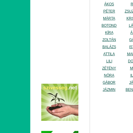
ÁKOS
PÉTER
ZSU
MÁRTA
KRI
BOTOND
L
KÍRA
Á
ZOLTÁN
G
BALÁZS
I
ATTILA
MA
LILI
DO
ZÉTÉNY
M
NÓRA
I
GÁBOR
J
JÁZMIN
BE